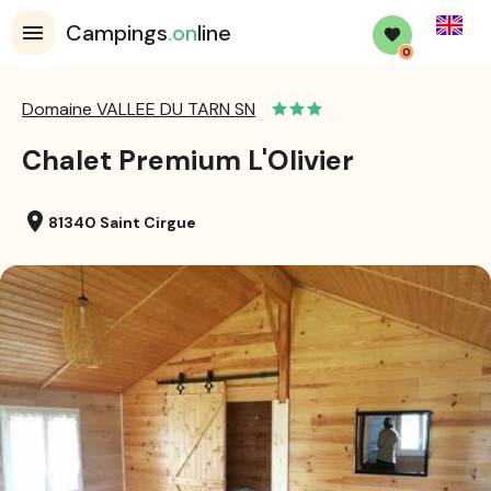
English
Campings
.on
line
0
Domaine VALLEE DU TARN SN
Chalet Premium L'Olivier
location_on
81340 Saint Cirgue