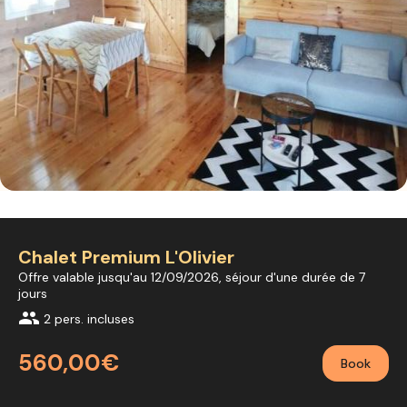
Chalet Premium L'Olivier
Offre valable jusqu'au 12/09/2026, séjour d'une durée de 7
jours
group
2 pers. incluses
560,00€
Book