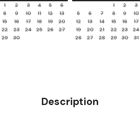
1
2
3
4
5
6
1
2
3
8
9
10
11
12
13
5
6
7
8
9
10
15
16
17
18
19
20
12
13
14
15
16
17
22
23
24
25
26
27
19
20
21
22
23
24
29
30
26
27
28
29
30
31
Description