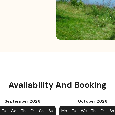
Availability And Booking
September
2026
October
2026
Tu
We
Th
Fr
Sa
Su
Mo
Tu
We
Th
Fr
Sa