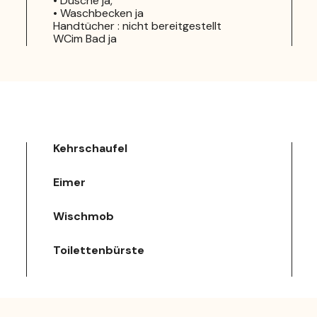
• Dusche ja,
• Waschbecken ja
Handtücher : nicht bereitgestellt
WCim Bad ja
Kehrschaufel
Eimer
Wischmob
Toilettenbürste