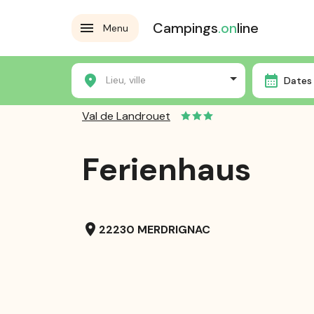
Campings
.on
line
Menu
Home
Die Campingplätze
Val de Landrouet
Fer
Lieu, ville
Dates 
Val de Landrouet
Ferienhaus
location_on
22230 MERDRIGNAC