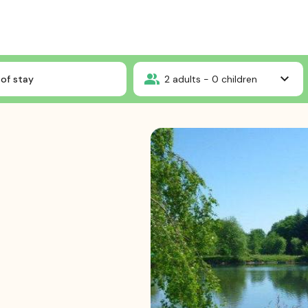
ienhaus
of stay
2
adults -
0
children