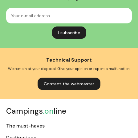
Your
e-
mail
address
Technical Support
We remain at your disposal. Give your opinion or report a malfunction.
Contact the webmaster
Campings
.on
line
The must-haves
Destinations