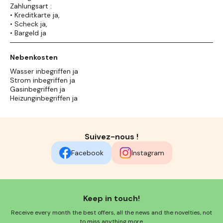
Zahlungsart :
• Kreditkarte ja,
• Scheck ja,
• Bargeld ja
Nebenkosten
Wasser inbegriffen ja
Strom inbegriffen ja
Gasinbegriffen ja
Heizunginbegriffen ja
Suivez-nous !
Facebook
Instagram
Keep in touch!
Receive every month the best offers, all the news and the novelties, not
to miss anything more.