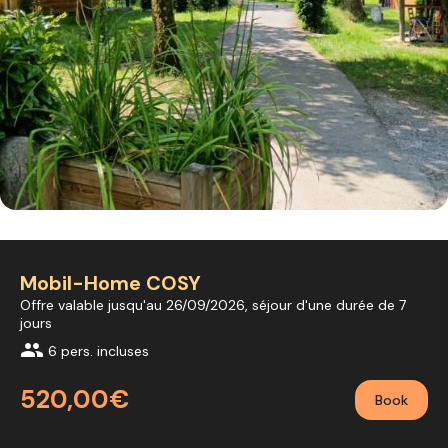
Mobil-Home COSY
Offre valable jusqu'au 26/09/2026, séjour d'une durée de 7
jours
group
6 pers. incluses
520,00€
Book