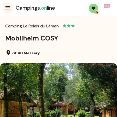
English
Campings
.on
line
0
Camping Le Relais du Léman
Mobilheim COSY
location_on
74140 Messery