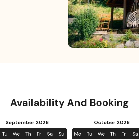
Availability And Booking
September
2026
October
2026
Tu
We
Th
Fr
Sa
Su
Mo
Tu
We
Th
Fr
Sa