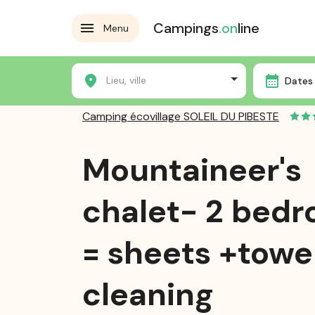
Campings
.on
line
Menu
Home
Die Campingplätze
Camping écovillage SOLE
Lieu, ville
Dates 
Camping écovillage SOLEIL DU PIBESTE
Mountaineer's
chalet- 2 bed
= sheets +towe
cleaning