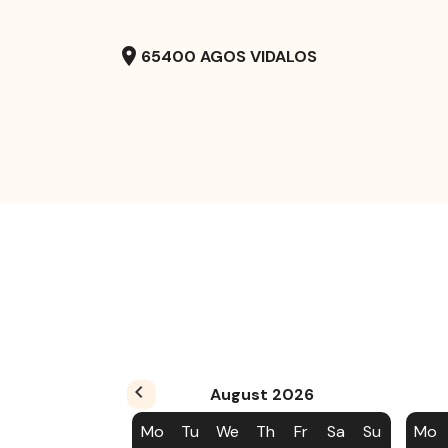
location_on
65400 AGOS VIDALOS
August
2026
Mo
Tu
We
Th
Fr
Sa
Su
Mo