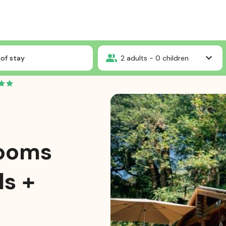
IL DU PIBESTE
Mountaineer's chalet- 2 bedrooms = sheets +towels + clean
of stay
2
adults -
0
children
rooms
ls +