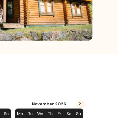
November
2026
Su
Mo
Tu
We
Th
Fr
Sa
Su