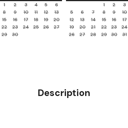
1
2
3
4
5
6
1
2
3
8
9
10
11
12
13
5
6
7
8
9
10
15
16
17
18
19
20
12
13
14
15
16
17
22
23
24
25
26
27
19
20
21
22
23
24
29
30
26
27
28
29
30
31
Description