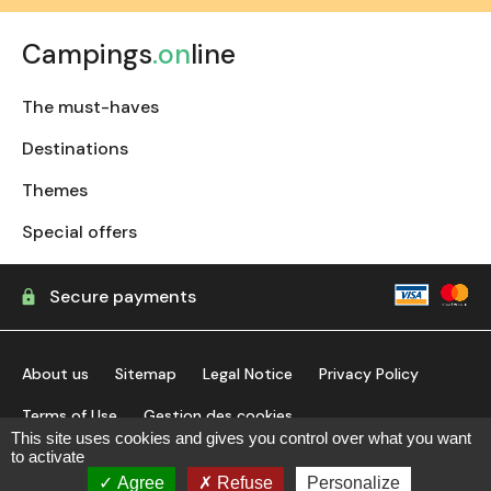
Campings
.on
line
The must-haves
Destinations
Themes
Special offers
Secure payments
About us
Sitemap
Legal Notice
Privacy Policy
Terms of Use
Gestion des cookies
This site uses cookies and gives you control over what you want
to activate
find my campsite
Agree
Refuse
Personalize