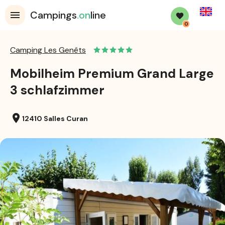
English
Campings
.on
line
0
Camping Les Genêts
Mobilheim Premium Grand Large
3 schlafzimmer
location_on
12410 Salles Curan