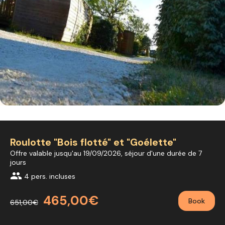
Roulotte "Bois flotté" et "Goélette"
Offre valable jusqu'au 19/09/2026, séjour d'une durée de 7
jours
group
4 pers. incluses
465,00€
Book
651,00€