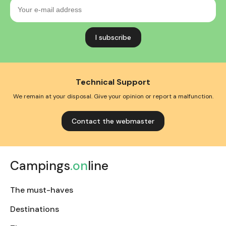
Your
e-
mail
address
Technical Support
We remain at your disposal. Give your opinion or report a malfunction.
Contact the webmaster
Campings
.on
line
The must-haves
Destinations