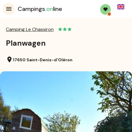
English
Campings
.on
line
0
Camping Le Chassiron
Planwagen
location_on
17650 Saint-Denis-d'Oléron