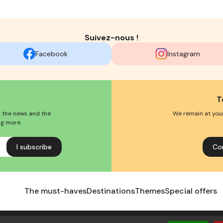
Suivez-nous !
Facebook
Instagram
T
l the news and the
We remain at your
ng more.
Co
The must-haves
Destinations
Themes
Special offers