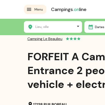
Campings
.on
line
Menu
Home
Die Campingplätze
Camping Le Beaulieu
Lieu, ville
Dates 
Camping Le Beaulieu
FORFEIT A Cam
Entrance 2 peo
vehicle + electr
location_on
17138 PUILBOREAU