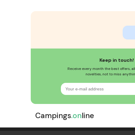
Keep in touch!
Receive every month the best offers, al
novelties, not to miss anythi
Your
e-
mail
address
Campings
.on
line