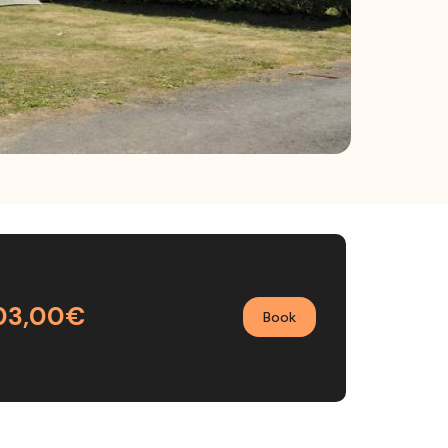
03,00€
Book