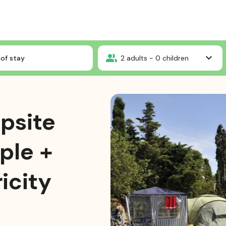
FORFEIT A Campsite Entrance 2 people + vehicle + electricity
of stay
2
adults -
0
children
psite
ple +
icity